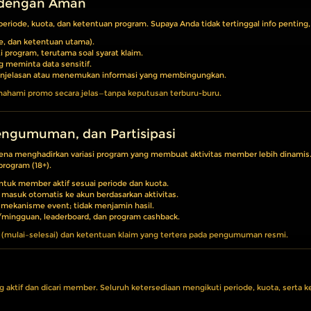
 dengan Aman
riode, kuota, dan ketentuan program. Supaya Anda tidak tertinggal info penting,
, dan ketentuan utama).
program, terutama soal syarat klaim.
 meminta data sensitif.
enjelasan atau menemukan informasi yang membingungkan.
ahami promo secara jelas—tanpa keputusan terburu-buru.
engumuman, dan Partisipasi
ena menghadirkan variasi program yang membuat aktivitas member lebih dinamis
program (18+).
tuk member aktif sesuai periode dan kuota.
masuk otomatis ke akun berdasarkan aktivitas.
 mekanisme event; tidak menjamin hasil.
/mingguan, leaderboard, dan program cashback.
nt (mulai–selesai) dan ketentuan klaim yang tertera pada pengumuman resmi.
 aktif dan dicari member. Seluruh ketersediaan mengikuti periode, kuota, serta k