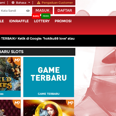
ami
Bahasa
Pengaduan Customer
DAFTAR
BARU
PROMO
LE
IDNRAFFLE
LOTTERY
PROMOSI
tik di Google: "hokiku88 love" atau "hokiku88 rtp" untuk link resmi ww
BARU SLOTS
tes
GAME TERBARU