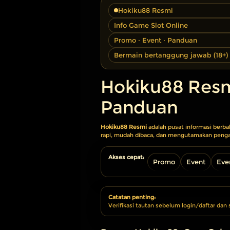
Hokiku88 Resmi
Info Game Slot Online
Promo · Event · Panduan
Bermain bertanggung jawab (18+)
Hokiku88 Resm
Panduan
Hokiku88 Resmi
adalah pusat informasi berb
rapi, mudah dibaca, dan mengutamakan pen
Akses cepat:
Promo
Event
Even
Catatan penting:
Verifikasi tautan sebelum login/daftar dan