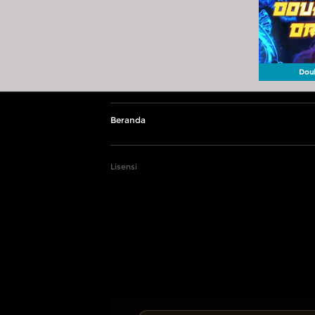
Dou
Beranda
Lisensi