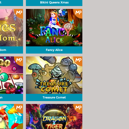
t
Bikini Queens Xmas
gdom
Fancy Alice
un
Treasure Comet