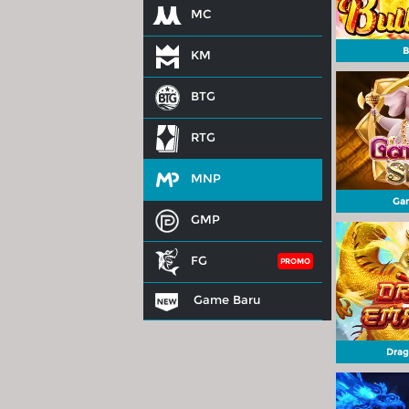
MC
B
KM
BTG
RTG
MNP
Gan
GMP
FG
PROMO
Game Baru
Drag