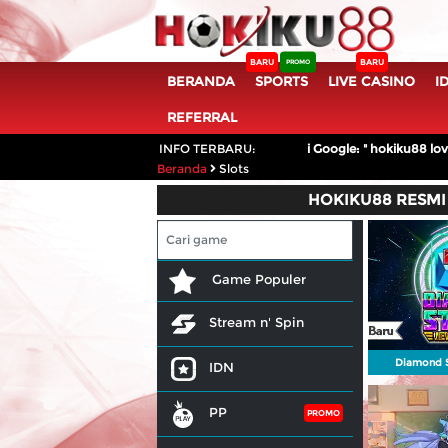
BARU
BARU
PROMO
BERANDA
SPORTS
LIVE CASINO
I
REFERRAL
INFO TERBARU:
Ketik di Google: " hokiku88 love ", " hoki
Beranda
Slots
HOKIKU88 RESMI 
Game Populer
Stream n' Spin
Diamond S
IDN
PP
PROMO