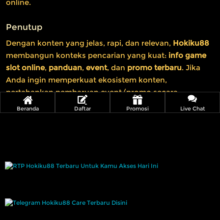
online.
Penutup
Dengan konten yang jelas, rapi, dan relevan,
Hokiku88
membangun konteks pencarian yang kuat:
info game
slot online
,
panduan
,
event
, dan
promo terbaru
. Jika
Anda ingin memperkuat ekosistem konten,
pertahankan pembaruan event/promo secara
konsisten dan pastikan halaman-halaman internal
Beranda
Daftar
Promosi
Live Chat
saling terhubung agar pembaca mudah menelusuri
informasi yang mereka cari.
By accessing, continuing to use, or navigating this site, you accept that we
will use certain browser cookies to improve your customer experience
with us. IDNSport Indonesia only uses cookies which will improve your
experience with us and will not interfere with your privacy. Informasi
penting:Batas maksimal kemenangan yang dapat diklaim adalah Rp
500.000.000 (Lima Ratus Juta Rupiah). Please refer to our Privacy Policy
for further information on our use of cookies and how you can disable or
manage their use should you wish.