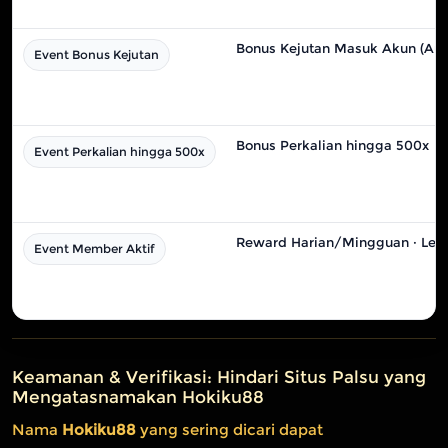
Bonus Kejutan Masuk Akun (Auto
Event Bonus Kejutan
Bonus Perkalian hingga 500x
Event Perkalian hingga 500x
Reward Harian/Mingguan · Lea
Event Member Aktif
Keamanan & Verifikasi: Hindari Situs Palsu yang
Mengatasnamakan Hokiku88
Nama
Hokiku88
yang sering dicari dapat