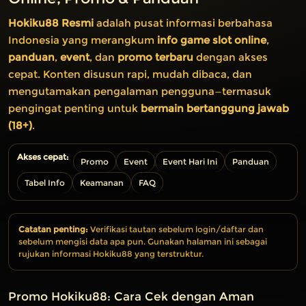
Hokiku88 Resmi
adalah pusat informasi berbahasa
Indonesia yang merangkum
info game slot online
,
panduan
,
event
, dan
promo terbaru
dengan akses
cepat. Konten disusun rapi, mudah dibaca, dan
mengutamakan pengalaman pengguna—termasuk
pengingat penting untuk
bermain bertanggung jawab
(18+)
.
Akses cepat:
Promo
Event
Event Hari Ini
Panduan
Tabel Info
Keamanan
FAQ
Catatan penting:
Verifikasi tautan sebelum login/daftar dan
sebelum mengisi data apa pun. Gunakan halaman ini sebagai
rujukan informasi Hokiku88 yang terstruktur.
Promo Hokiku88: Cara Cek dengan Aman