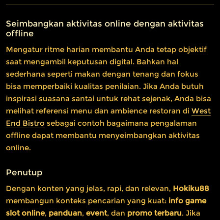
Seimbangkan aktivitas online dengan aktivitas
offline
Mengatur ritme harian membantu Anda tetap objektif
saat mengambil keputusan digital. Bahkan hal
sederhana seperti makan dengan tenang dan fokus
bisa memperbaiki kualitas penilaian. Jika Anda butuh
inspirasi suasana santai untuk rehat sejenak, Anda bisa
melihat referensi menu dan ambience restoran di
West
End Bistro
sebagai contoh bagaimana pengalaman
offline dapat membantu menyeimbangkan aktivitas
online.
Penutup
Dengan konten yang jelas, rapi, dan relevan,
Hokiku88
membangun konteks pencarian yang kuat:
info game
slot online
,
panduan
,
event
, dan
promo terbaru
. Jika