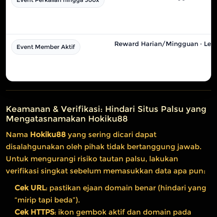
Reward Harian/Mingguan · Lea
Event Member Aktif
Keamanan & Verifikasi: Hindari Situs Palsu yang
Mengatasnamakan Hokiku88
Nama
Hokiku88
yang sering dicari dapat
disalahgunakan oleh pihak tidak bertanggung jawab.
Untuk mengurangi risiko tautan palsu, lakukan
verifikasi singkat sebelum memasukkan data apa pun:
Cek URL
: pastikan ejaan domain benar (hindari yang
“mirip tapi beda”).
Cek HTTPS
: ikon gembok aktif dan domain pada