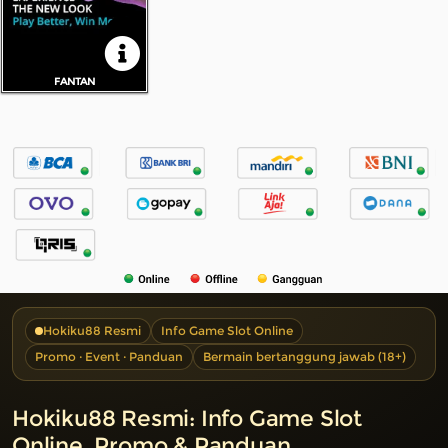
DAFTAR
MASUK
Referral
KEMBALI
Promosi
FANTAN
Hubungi Kami
FANTAN
Live Chat
Pengaduan Customer
Pilih Bahasa:
Hokiku88 Resmi
Info Game Slot Online
MASUK
DAFTAR
Promo · Event · Panduan
Bermain bertanggung jawab (18+)
&copy; Hokiku88 Resmi | Link Login & Daftar,
Promo Harian, Panduan Terbaru. Hak Cipta
Hokiku88 Resmi: Info Game Slot
Dilindungi.
Online, Promo & Panduan