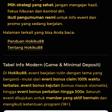
Pilih strategi yang sehat
: jangan mengejar hasil,
fokus hiburan dan kontrol diri.
Ikuti pengumuman resmi
untuk info event dan
promo yang sedang berjalan.
Halaman terkait yang bisa Anda baca:
Panduan Hokiku88
Tentang Hokiku88
Tabel Info Modern (Game & Minimal Deposit)
Di
Hokiku88
, event berjalan rutin dengan tema yang
berganti—mulai dari
event bonus claim 100% waktu
terbatas
,
event bonus kejutan
(bonus masuk otomatis),
hingga
event bonus perkalian hingga 500x
. Seluruh
event ditujukan untuk
member yang aktif bermain
dan
mengikuti ketentuan program (18+).