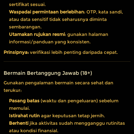
sertifikat sesuai.
Waspadai permintaan berlebihan
: OTP, kata sandi,
atau data sensitif tidak seharusnya diminta
sembarangan.
Utamakan rujukan resmi
: gunakan halaman
informasi/panduan yang konsisten.
Prinsipnya:
verifikasi lebih penting daripada cepat.
Bermain Bertanggung Jawab (18+)
Gunakan pengalaman bermain secara sehat dan
terukur:
Pasang batas
(waktu dan pengeluaran) sebelum
memulai.
Istirahat rutin
agar keputusan tetap jernih.
Berhenti
jika aktivitas sudah mengganggu rutinitas
atau kondisi finansial.