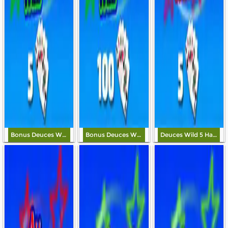
Bonus Deuces Wild 5 Hand
Bonus Deuces Wild 100 Hand
Deuces Wild 5 Hand