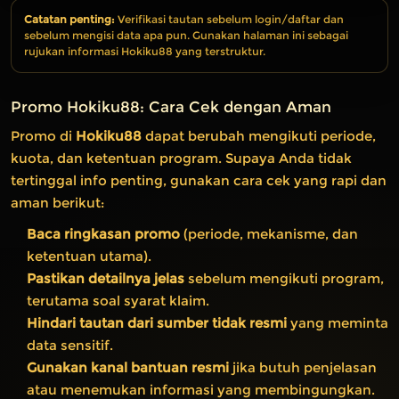
Catatan penting:
Verifikasi tautan sebelum login/daftar dan
sebelum mengisi data apa pun. Gunakan halaman ini sebagai
rujukan informasi Hokiku88 yang terstruktur.
Promo Hokiku88: Cara Cek dengan Aman
Promo di
Hokiku88
dapat berubah mengikuti periode,
kuota, dan ketentuan program. Supaya Anda tidak
tertinggal info penting, gunakan cara cek yang rapi dan
aman berikut:
Baca ringkasan promo
(periode, mekanisme, dan
ketentuan utama).
Pastikan detailnya jelas
sebelum mengikuti program,
terutama soal syarat klaim.
Hindari tautan dari sumber tidak resmi
yang meminta
data sensitif.
Gunakan kanal bantuan resmi
jika butuh penjelasan
atau menemukan informasi yang membingungkan.