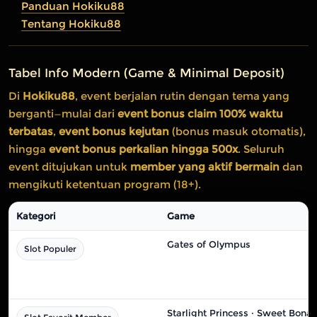
Panduan Hokiku88
Tentang Hokiku88
Tabel Info Modern (Game & Minimal Deposit)
Di
Hokiku88
, event berjalan rutin dengan tema yang
berganti—mulai dari
event bonus claim 100% waktu
terbatas
,
event bonus kejutan
(bonus masuk otomatis),
hingga
event bonus perkalian hingga 500x
. Seluruh
event ditujukan untuk
member yang aktif bermain
dan
mengikuti ketentuan program (18+).
Kategori
Game
Gates of Olympus
Slot Populer
Starlight Princess · Sweet Bon