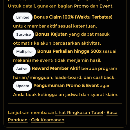
Untuk detail, gunakan bagian
Promo
dan
Event
.
Bonus Claim 100% (Waktu Terbatas)
Limited
untuk member aktif sesuai ketentuan.
Bonus Kejutan
yang dapat masuk
Surprise
otomatis ke akun berdasarkan aktivitas.
Bonus Perkalian hingga 500x
sesuai
Multiplier
mekanisme event; tidak menjamin hasil.
Reward Member Aktif
berupa program
Active
harian/mingguan, leaderboard, dan cashback.
Pengumuman Promo & Event
agar
Update
Anda tidak ketinggalan jadwal dan syarat klaim.
Lanjutkan membaca:
Lihat Ringkasan Tabel
·
Baca
Panduan
·
Cek Keamanan