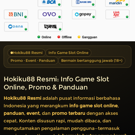
Hokiku88 Resmi
Info Game Slot Online
Promo · Event · Panduan
Bermain bertanggung jawab (18+)
Hokiku88 Resmi: Info Game Slot
Online, Promo & Panduan
Hokiku88 Resmi
adalah pusat informasi berbahasa
Indonesia yang merangkum
info game slot online
,
panduan
,
event
, dan
promo terbaru
dengan akses
cepat. Konten disusun rapi, mudah dibaca, dan
mengutamakan pengalaman pengguna—termasuk