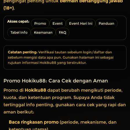
pengingat penting untuk
bermain bertanggung jawab
(18+)
.
Akses cepat:
Promo
Event
Event Hari Ini
Panduan
Tabel Info
Keamanan
FAQ
Catatan penting:
Verifikasi tautan sebelum login/daftar dan
sebelum mengisi data apa pun. Gunakan halaman ini sebagai
rujukan informasi Hokiku88 yang terstruktur.
Promo Hokiku88: Cara Cek dengan Aman
Promo di
Hokiku88
dapat berubah mengikuti periode,
kuota, dan ketentuan program. Supaya Anda tidak
tertinggal info penting, gunakan cara cek yang rapi dan
aman berikut:
Baca ringkasan promo
(periode, mekanisme, dan
ketentuan utama).