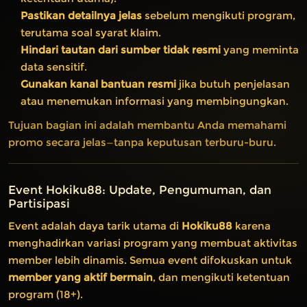
Pastikan detailnya jelas
sebelum mengikuti program,
terutama soal syarat klaim.
Hindari tautan dari sumber tidak resmi
yang meminta
data sensitif.
Gunakan kanal bantuan resmi
jika butuh penjelasan
atau menemukan informasi yang membingungkan.
Tujuan bagian ini adalah membantu Anda memahami
promo secara jelas—tanpa keputusan terburu-buru.
Event Hokiku88: Update, Pengumuman, dan
Partisipasi
Event adalah daya tarik utama di
Hokiku88
karena
menghadirkan variasi program yang membuat aktivitas
member lebih dinamis. Semua event difokuskan untuk
member yang aktif bermain
, dan mengikuti ketentuan
program (18+).