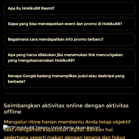
Apa itu Hokiku88 Resmi?
Siapa yang bisa mendapatkan event dan promo di Hokiku88?
Bagaimana cara mendapatkan info promo terbaru?
Apa yang harus dilakukan jika menemukan link mencurigakan
yang mengatasnamakan Hokiku88?
Kenapa Google kadang menampilkan judul atau deskripsi yang
berbeda?
Seimbangkan aktivitas online dengan aktivitas
offline
Mengatur ritme harian membantu Anda tetap objektif
saat mengambil keputusan digital. Bahkan hal
sederhana seperti makan dengan tenang dan fokus